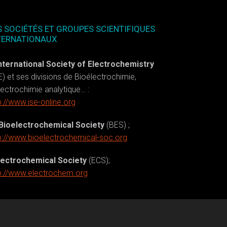
S SOCIÉTÉS ET GROUPES SCIENTIFIQUES
TERNATIONAUX
nternational Society of Electrochemistry
E) et ses divisions de Bioélectrochimie,
lectrochimie analytique… :
p://www.ise-online.org
Bioelectrochemical Society
(BES) ;
p://www.bioelectrochemical-soc.org
lectrochemical Society
(ECS);
p://www.electrochem.org