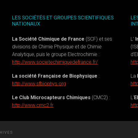
LES SOCIÉTÉS ET GROUPES SCIENTIFIQUES
LE
NATIONAUX
IN
La Société Chimique de France
(SCF) et ses
L’
I
divisions de Chimie Physique et de Chimie
(IS
Analytique, puis le groupe Electrochimie :
d’E
http://www.societechimiquedefrance.fr/
htt
La société Française de Biophysique
:
La
http://www.sfbiophys.org
htt
Le Club Microcapteurs Chimiques
(CMC2) :
L’
E
http://www.cmc2.fr
htt
HIVES