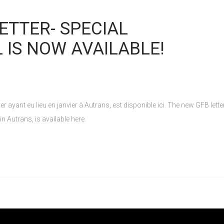
ETTER- SPECIAL
IS NOW AVAILABLE!
ver ayant eu lieu en janvier à Autrans, est disponible ici. The new GFB letter
n Autrans, is available here.