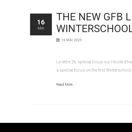
THE NEW GFB L
16
WINTERSCHOOL 
MAI
16 MAI 2025
La lettre 26, spécial focus sur l’école d’hi
a special focus on the first Winterschool i
Read More...