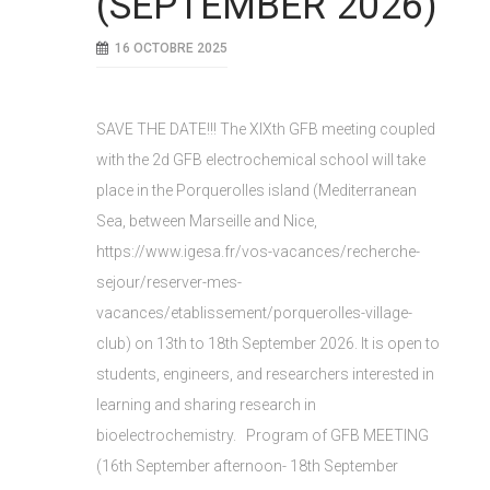
(SEPTEMBER 2026)
16 OCTOBRE 2025
SAVE THE DATE!!! The XIXth GFB meeting coupled
with the 2d GFB electrochemical school will take
place in the Porquerolles island (Mediterranean
Sea, between Marseille and Nice,
https://www.igesa.fr/vos-vacances/recherche-
sejour/reserver-mes-
vacances/etablissement/porquerolles-village-
club) on 13th to 18th September 2026. It is open to
students, engineers, and researchers interested in
learning and sharing research in
bioelectrochemistry. Program of GFB MEETING
(16th September afternoon- 18th September