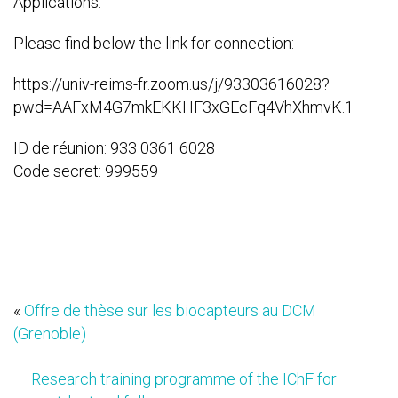
Applications.
Please find below the link for connection:
https://univ-reims-fr.zoom.us/j/93303616028?
pwd=AAFxM4G7mkEKKHF3xGEcFq4VhXhmvK.1
ID de réunion: 933 0361 6028
Code secret: 999559
«
Offre de thèse sur les biocapteurs au DCM
(Grenoble)
Research training programme of the IChF for