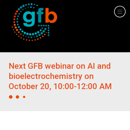
Next GFB webinar on AI and
bioelectrochemistry on
October 20, 10:00-12:00 AM