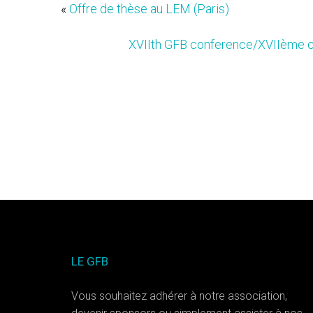
«
Offre de thèse au LEM (Paris)
XVIIth GFB conference/XVIIème c
LE GFB
Vous souhaitez adhérer à notre association,