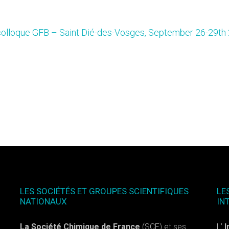
olloque GFB – Saint Dié-des-Vosges, September 26-29th
LES SOCIÉTÉS ET GROUPES SCIENTIFIQUES
LE
NATIONAUX
IN
La Société Chimique de France
(SCF) et ses
L’
I