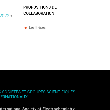
PROPOSITIONS DE
COLLABORATION
 2022
»
Les thèses
S SOCIÉTÉS ET GROUPES SCIENTIFIQUES
TERNATIONAUX
nternational Society of Electrochemistry