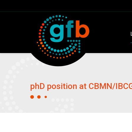
phD position at CBMN/IBC