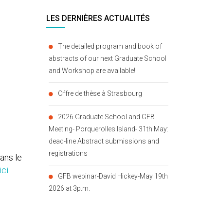
LES DERNIÈRES ACTUALITÉS
The detailed program and book of
abstracts of our next Graduate School
and Workshop are available!
Offre de thèse à Strasbourg
2026 Graduate School and GFB
Meeting- Porquerolles Island- 31th May:
dead-line Abstract submissions and
registrations
ans le
ici
.
GFB webinar-David Hickey-May 19th
2026 at 3p.m.